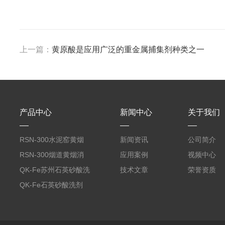
上一篇：
黄原酸是应用广泛的重金属捕集剂种类之一
产品中心
新闻中心
关于我们
RSN-300水泥窑黄烟
新闻资讯
公司简介
消除剂
RSN-300烟道黄烟消
应用案例
视频中心
除剂销售
QK-Fe苏州石英砂酸洗
技术文章
荣誉资质
剂
QK-Fe石英砂酸洗剂
用途广泛