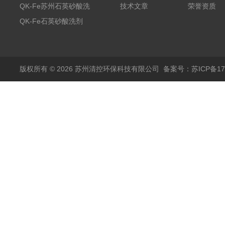
除剂销售
QK-Fe苏州石英砂酸洗
技术文章
荣誉资质
剂
QK-Fe石英砂酸洗剂
用途广泛
版权所有 © 2026 苏州清控环保科技有限公司
备案号：苏ICP备170