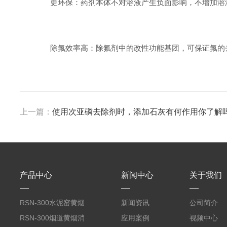
更环保：药剂本体不对溶液产生负面影响，不增加溶
除氟效率高：除氟剂中的改性功能基团，可保证氟的
上一篇：
使用次亚磷去除剂时，添加石灰有何作用你了解
产品中心
新闻中心
关于我们
RSN-300水泥窑黄烟
新闻资讯
公司简介
消除剂
RSN-300烟道黄烟消
应用案例
视频中心