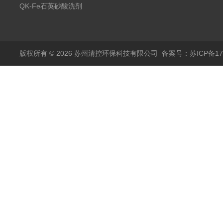
剂
QK-Fe石英砂酸洗剂
用途广泛
版权所有 © 2026 苏州清控环保科技有限公司
备案号：苏ICP备170