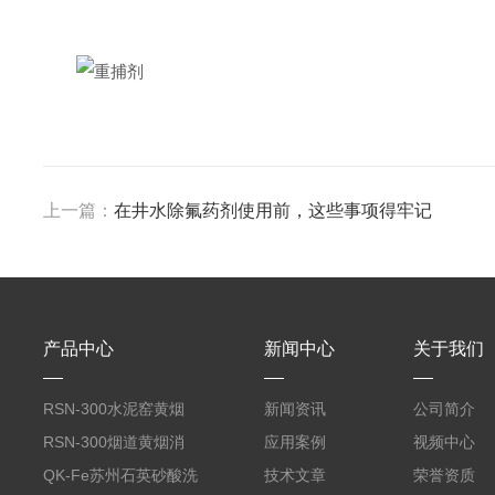
上一篇：
在井水除氟药剂使用前，这些事项得牢记
产品中心
新闻中心
关于我们
RSN-300水泥窑黄烟
新闻资讯
公司简介
消除剂
RSN-300烟道黄烟消
应用案例
视频中心
除剂销售
QK-Fe苏州石英砂酸洗
技术文章
荣誉资质