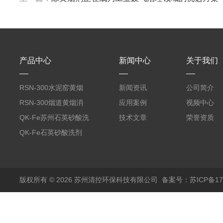
产品中心
新闻中心
关于我们
RSN-300水泥窑黄烟
新闻资讯
公司简介
消除剂
RSN-300烟道黄烟消
应用案例
视频中心
除剂销售
QK-Fe苏州石英砂酸洗
技术文章
荣誉资质
剂
QK-Fe石英砂酸洗剂
用途广泛
版权所有 © 2026 苏州清控环保科技有限公司
备案号：苏ICP备170