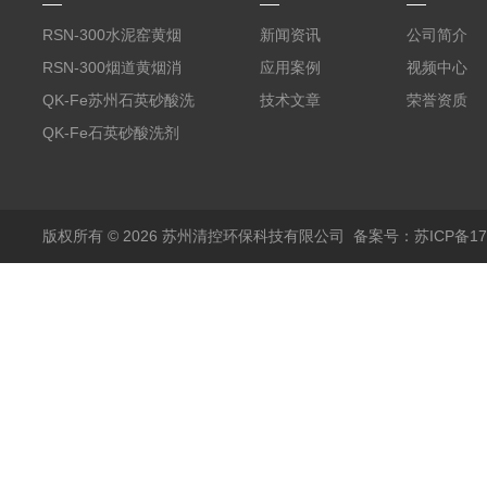
RSN-300水泥窑黄烟
新闻资讯
公司简介
消除剂
RSN-300烟道黄烟消
应用案例
视频中心
除剂销售
QK-Fe苏州石英砂酸洗
技术文章
荣誉资质
剂
QK-Fe石英砂酸洗剂
用途广泛
版权所有 © 2026 苏州清控环保科技有限公司
备案号：苏ICP备170