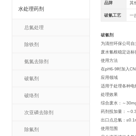
品牌
其
水处理药剂
破氰工艺
一
总氮处理
破氰剂
为清控环保公司自
除铁剂
废水氰根稳定达标
使用方法
氨氮去除剂
在pH6-9时加入C
应用领域
破氰剂
适用于处理各种电
处理效果
破络剂
综合废水：～30mg
药剂投加量：～0.3k
次亚磷去除剂
出口点总氰：≤0.1m
使用范围
除氟剂