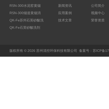
RSN-300水泥窑黄烟
新闻资讯
公司简介
消除剂
RSN-300烟道黄烟消
应用案例
视频中心
除剂销售
QK-Fe苏州石英砂酸洗
技术文章
荣誉资质
剂
QK-Fe石英砂酸洗剂
用途广泛
版权所有 © 2026 苏州清控环保科技有限公司
备案号：苏ICP备170