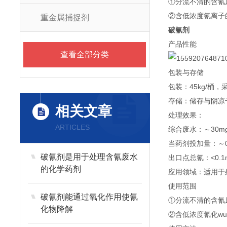
①分流不清的含氰
②含低浓度氰离子
重金属捕捉剂
破氰剂
产品性能
查看全部分类
包装与存储
包装：45kg/桶
存储：储存与阴凉
相关文章
处理效果：
ARTICLES
综合废水：～30mg
当药剂投加量：～0.
破氰剂是用于处理含氰废水
出口点总氰：<0.1m
的化学药剂
应用领域：适用于
使用范围
破氰剂能通过氧化作用使氰
①分流不清的含氰
化物降解
②含低浓度氰化w