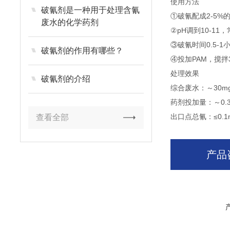
使用方法
破氰剂是一种用于处理含氰
①破氰配成2-5%
废水的化学药剂
②pH调到10-1
③破氰时间0.5-1
破氰剂的作用有哪些？
④投加PAM，搅拌
处理效果
破氰剂的介绍
综合废水：～30mg
药剂投加量：～0.3k
出口点总氰：≤0.1m
查看全部
产品