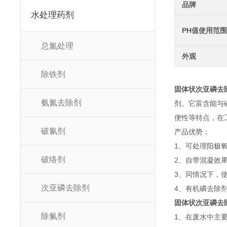
品牌
水处理药剂
PH值使用范围
总氮处理
外观
除铁剂
固体状次亚磷去
氨氮去除剂
剂。它富含能与
便性等特点，在
破氰剂
产品优势：
1、可处理阳极
破络剂
2、自带混凝效
3、同情况下，
次亚磷去除剂
4、有机磷去除
固体状次亚磷去
除氟剂
1、在废水中主