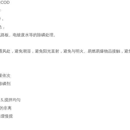
COD
磷
砷，
色，
线路板、电镀废水等的除磷处理。
通风处，避免潮湿，避免阳光直射，避免与明火、易燃易爆物品接触，避
量依次
1除磷剂
.5,搅拌均匀
%的非离
 ,缓慢搅