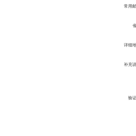
常用
详细
补充
验