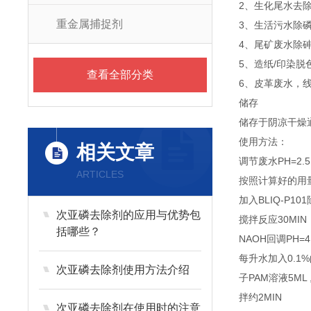
2、生化尾水去除
重金属捕捉剂
3、生活污水除
4、尾矿废水除
5、造纸/印染脱
查看全部分类
6、皮革废水，
储存
储存于阴凉干燥
使用方法：
相关文章
调节废水PH=2.5
ARTICLES
按照计算好的用
加入BLIQ-P10
次亚磷去除剂的应用与优势包
搅拌反应30MIN
括哪些？
NAOH回调PH=4
每升水加入0.1
次亚磷去除剂使用方法介绍
子PAM溶液5ML
拌约2MIN
次亚磷去除剂在使用时的注意