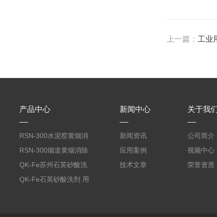
上一篇：
工业
产品中心
新闻中心
关于我
RSN-300水泥窑黄烟消
新闻资讯
公司简介
除剂
RSN-300烟道黄烟消除
应用案例
视频中心
剂销售
QK-Fe苏州石英砂酸洗
技术文章
荣誉资质
剂
QK-Fe石英砂酸洗剂 用
途广泛