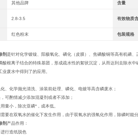
其他品牌
含量
2.8-3.5
有效物质
红色粉末
包装规格
除剂
是针对化学镀镍、阳极氧化、磷化（皮膜）、焦磷酸铜等高有机磷、
磷酸根离子结合的特殊基团，形成疏水性的絮状沉淀，从而达到去除水中
工业废水中得到了的应用。
氧化、化学抛光清洗、涂装前处理、磷化、电镀等高含磷废水；
果，可酌情减少添加混凝剂或者不添加；
使用量小，除次亚磷*，成本低。
剂需要在双氧水的催化下发生作用，由于双氧水的强氧化作用，除磷时能分
除剂
产品作用：
要进行造纸脱色