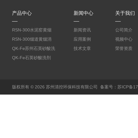
产品中心
新闻中心
关于我们
RSN-300水泥窑黄烟
新闻资讯
公司简介
消除剂
RSN-300烟道黄烟消
应用案例
视频中心
除剂销售
QK-Fe苏州石英砂酸洗
技术文章
荣誉资质
剂
QK-Fe石英砂酸洗剂
用途广泛
版权所有 © 2026 苏州清控环保科技有限公司
备案号：苏ICP备170