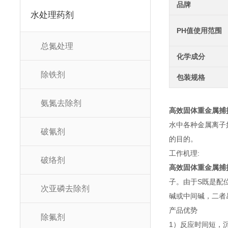
品牌
水处理药剂
PH值使用范围
总氮处理
化学成分
除铁剂
包装规格
氨氮去除剂
高效固体重金属捕
水中各种金属离子
破氰剂
的目的。
工作机理:
破络剂
高效固体重金属捕
子。由于S既是配
次亚磷去除剂
碱或中间碱，二者
产品优势
除氟剂
1）反应时间短，