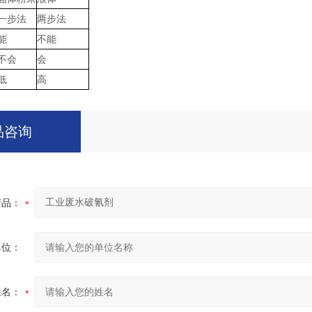
一步法
两步法
能
不能
不会
会
低
高
品咨询
产品：
单位：
姓名：