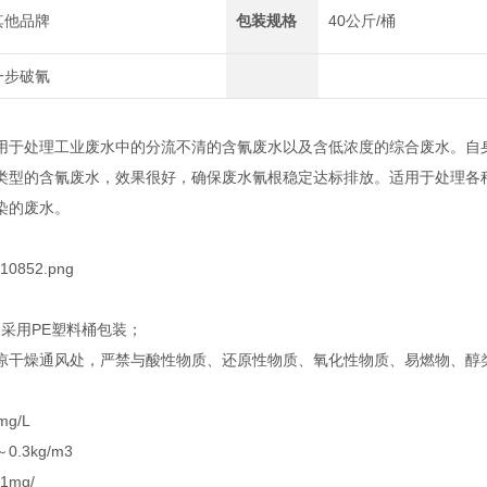
其他品牌
包装规格
40公斤/桶
一步破氰
用于处理工业废水中的分流不清的含氰废水以及含低浓度的综合废水。自
类型的含氰废水，效果很好，确保废水氰根稳定达标排放。
适用于处理各
染的废水。
桶，采用PE塑料桶包装；
凉干燥通风处，严禁与酸性物质、还原性物质、氧化性物质、易燃物、醇
g/L
.3kg/m3
1mg/