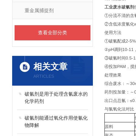
工业废水破氰剂
重金属捕捉剂
①分流不清的含
②含低浓度氰化
查看全部分类
使用方法
①破氰配成2-5
②pH调到10-
③破氰时间0.5-
相关文章
④投加PAM，搅
处理效果
ARTICLES
综合废水：～30m
药剂投加量：～0.
破氰剂是用于处理含氰废水的
出口点总氰：≤0.1
化学药剂
与氯氧化法对比
破氰剂能通过氧化作用使氰化
物降解
原料
形态