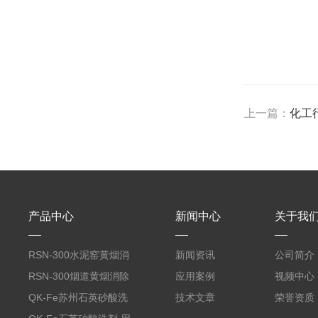
上一篇：
化工
产品中心
新闻中心
关于我
RSN-300水泥窑黄烟消
新闻资讯
公司简介
除剂
RSN-300烟道黄烟消除
应用案例
视频中心
剂销售
QK-Fe苏州石英砂酸洗
技术文章
荣誉资质