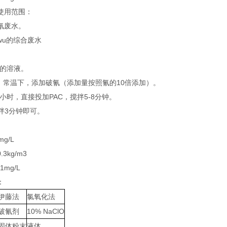
使用范围：
氰废水。
wu的综合废水
%的溶液。
11，常温下，添加破氰（添加量按照氰的10倍添加）。
1小时，直接投加PAC，搅拌5-8分钟。
拌3分钟即可。
g/L
3kg/m3
mg/L
：
伊藤法
氯氧化法
破氰剂
10% NaClO
固体粉末
液体