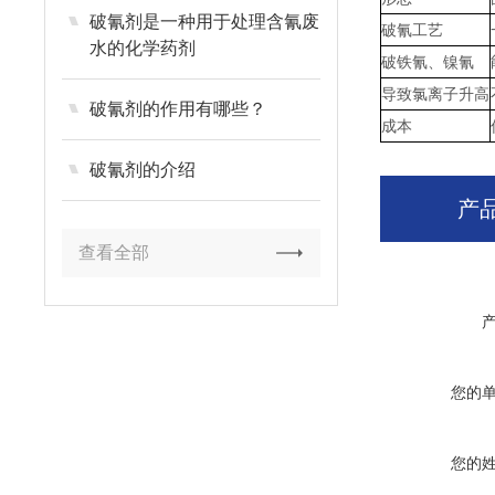
破氰剂是一种用于处理含氰废
破氰工艺
水的化学药剂
破铁氰、镍氰
导致氯离子升高
破氰剂的作用有哪些？
成本
破氰剂的介绍
产
查看全部
您的
您的