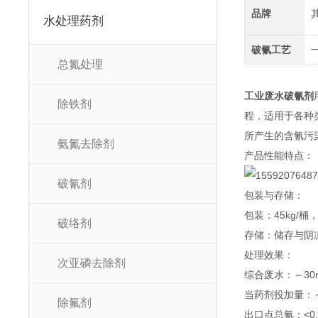
品牌
水处理药剂
破氰工艺
总氮处理
工业废水破氰剂
除铁剂
程，适用于各种
所产生的含氰污
氨氮去除剂
产品性能特点：
破氰剂
包装与存储：
包装：45kg/
破络剂
存储：储存与阴
处理效果：
次亚磷去除剂
综合废水：～30m
当药剂投加量：～0
除氟剂
出口点总氰：<0.