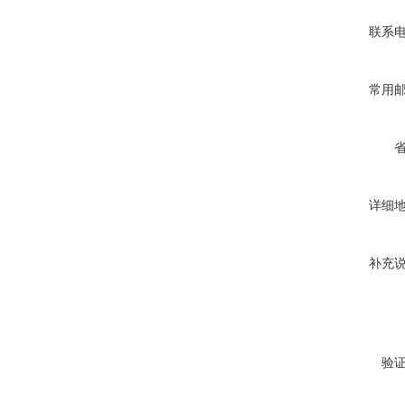
联系
常用
详细
补充
验