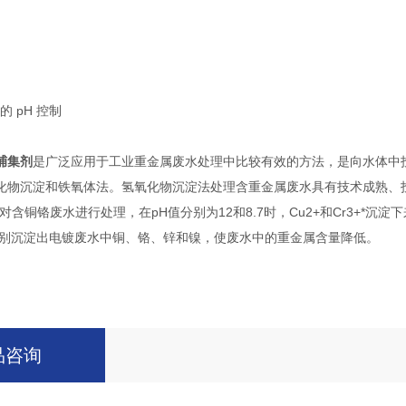
的 pH 控制
捕集剂
是广泛应用于工业重金属废水处理中比较有效的方法，是向水体中
物沉淀和铁氧体法。氢氧化物沉淀法处理含重金属废水具有技术成熟、投资少
对含铜铬废水进行处理，在pH值分别为12和8.7时，Cu2+和Cr3+*
分别沉淀出电镀废水中铜、铬、锌和镍，使废水中的重金属含量降低。
品咨询