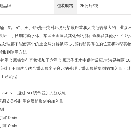
他品牌
包装规格
25公斤/袋
含镉、铅、砷、汞、铬)是一类对环境污染最严重和人类危害最大的工业废
积层中，长期污染水体。某些重金属及其化合物能在鱼类及其他水生生物
法处理都不能使其中的重金属分解破坏 ,只能转移其存在的位置和转移其
捕集剂
使用方法：
将重金属捕集剂直接添加于含重金属离子废水中瞬时反应,方法是每隔 10
;③对于不同浓度的含重金属离子废水的处理，重金属捕集剂的加入量可以通
及工艺流程：
=8-8.5 ，通过 pH 调节器加入酸或碱
还原调节器控制重金属捕集剂的加入量
凝剂
间10min
间10min