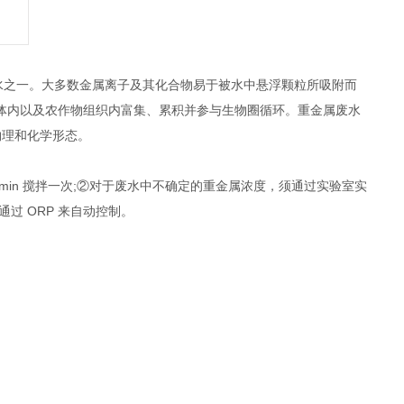
水之一。大多数金属离子及其化合物易于被水中悬浮颗粒所吸附而
体内以及农作物组织内富集、累积并参与生物圈循环。重金属废水
物理和化学形态。
min 搅拌一次;②对于废水中不确定的重金属浓度，须通过实验室实
过 ORP 来自动控制。