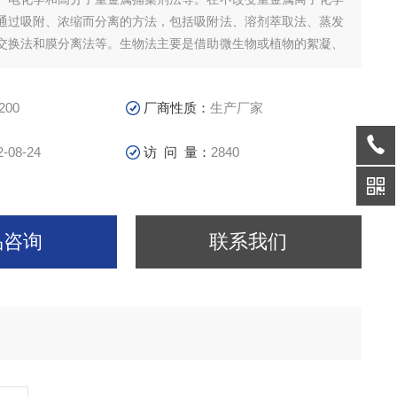
通过吸附、浓缩而分离的方法，包括吸附法、溶剂萃取法、蒸发
交换法和膜分离法等。生物法主要是借助微生物或植物的絮凝、
集等作用去除重金属的方法，包括生物絮凝、植物修复和生物吸
200
厂商性质：
生产厂家
2-08-24
访 问 量：
2840
品咨询
联系我们