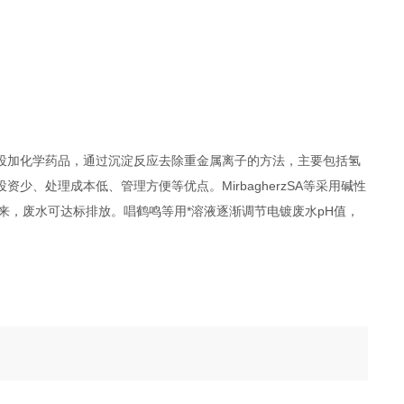
投加化学药品，通过沉淀反应去除重金属离子的方法，主要包括氢
、处理成本低、管理方便等优点。MirbagherzSA等采用碱性
沉淀下来，废水可达标排放。唱鹤鸣等用*溶液逐渐调节电镀废水pH值，