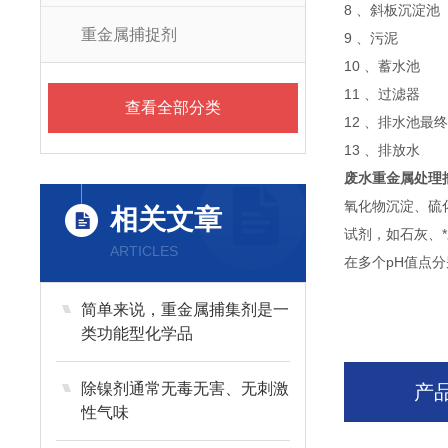
8 、斜板沉淀池
重金属捕捉剂
9 、污泥
10 、蓄水池
11 、过滤器
查看全部分类
12 、排水池最终
13 、排放水
废水重金属处理
氧化物沉淀、硫化
相关文章
试剂，如石灰、*
ARTICLES
在多个pH值点
简单来说，重金属捕集剂是一
类功能型化学品
除镍剂通常无毒无害、无刺激
产
性气味