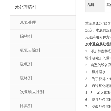
品牌
其
水处理药剂
总氮处理
重金属废水(如
沉淀于水底的沉
除铁剂
无论采用何种方
废水重金属处理
氨氮去除剂
1、添加和搅拌①
验来确定加入量
破氰剂
2、典型的设备
1 、预处理水
破络剂
2 、为了获得 pH
3 、通过氧化
次亚磷去除剂
4 - 5 、加入絮
6 、搅拌池停留时
除氟剂
7 、凝聚池停留时