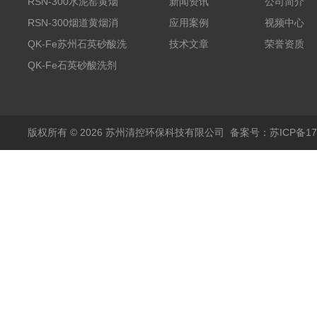
RSN-300水泥窑黄烟
新闻资讯
公司简介
消除剂
RSN-300烟道黄烟消
应用案例
视频中心
除剂销售
QK-Fe苏州石英砂酸洗
技术文章
荣誉资质
剂
QK-Fe石英砂酸洗剂
用途广泛
版权所有 © 2026 苏州清控环保科技有限公司
备案号：苏ICP备170