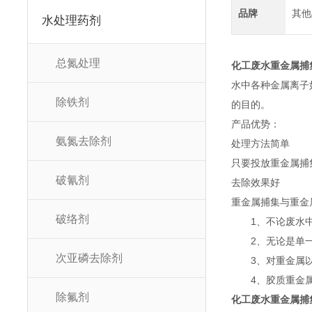
品牌
其他
水处理药剂
总氮处理
化工废水重金属捕
水中各种金属离子
除铁剂
的目的。
产品优势：
氨氮去除剂
处理方法简单
只要投放重金属捕
破氰剂
去除效果好
重金属捕集与重金
破络剂
1、不论废水中
2、无论是单一或
次亚磷去除剂
3、对重金属以络
4、胶质重金属
除氟剂
化工废水重金属捕