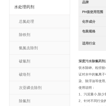
品牌
水处理药剂
PH值使用范围
总氮处理
化学成分
包装规格
除铁剂
适用行业
氨氮去除剂
破氰剂
深度污水除氟药剂
饮水除砷。粒径较
破络剂
证对水中的氟离子
染、除浮油等使用
次亚磷去除剂
使用说明：
1、污泥量小,除
除氟剂
2、针对不同行业的