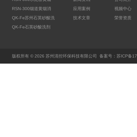
消除剂
RSN-300烟道黄烟消
应用案例
视频中心
除剂销售
QK-Fe苏州石英砂酸洗
技术文章
荣誉资质
剂
QK-Fe石英砂酸洗剂
用途广泛
版权所有 © 2026 苏州清控环保科技有限公司
备案号：苏ICP备170