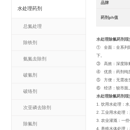
品牌
水处理药剂
药剂ph值
总氮处理
水处理除氟药剂现
除铁剂
① 全面：全系列
下。
氨氮去除剂
③ 高效：深度除
④ 优质：药剂纯
破氰剂
⑤ 方便：无需改
⑥ 经济：较市面
破络剂
水处理除氟药剂现
1. 饮用水处理
次亚磷去除剂
2. 工业用水处
3. 农业灌溉：
除氟剂
4. 养殖水体处