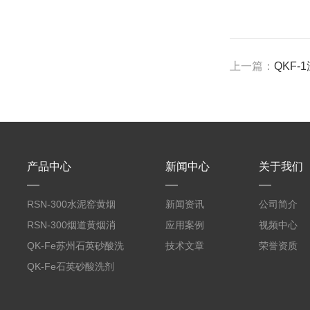
上一篇：
QKF
产品中心
新闻中心
关于我们
RSN-300水泥窑黄烟
新闻资讯
公司简介
消除剂
RSN-300烟道黄烟消
应用案例
视频中心
除剂销售
QK-Fe苏州石英砂酸洗
技术文章
荣誉资质
剂
QK-Fe石英砂酸洗剂
用途广泛