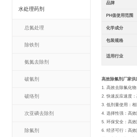
品牌
水处理药剂
PH值使用范围
总氮处理
化学成分
包装规格
除铁剂
适用行业
氨氮去除剂
破氰剂
高效除氟剂厂家供
1. 高效去除氟
破络剂
2. 快速反应速
3. 低剂量使用
次亚磷去除剂
4. 选择性强：
5. 环保安全：
除氟剂
6. 经济可行：