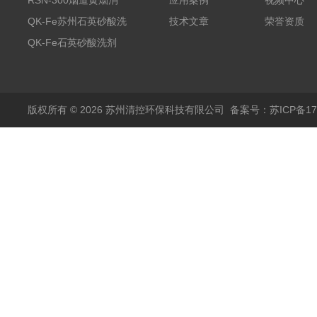
消除剂
RSN-300烟道黄烟消
应用案例
视频中心
除剂销售
QK-Fe苏州石英砂酸洗
技术文章
荣誉资质
剂
QK-Fe石英砂酸洗剂
用途广泛
版权所有 © 2026 苏州清控环保科技有限公司
备案号：苏ICP备170