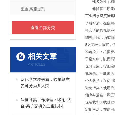
④多效性：相比其
重金属捕捉剂
⑤除氟工序简单
工业污水深度除氟
了解水质：在使用
查看全部分类
择合适的除氟剂种
调整pH值：深度
8之间较为适宜，
准确投加：根据废
相关文章
于废水中，以提高
ARTICLES
充分反应：投加除
氟效果。一般来说
从化学本质来看，除氟剂主
个人防护：在使用
要可分为几大类
避免污染：使用后
储存与运输：深度
深度除氟工作原理：吸附-络
保装载和卸载过程
合-离子交换的三重协同
定期检测：在使用