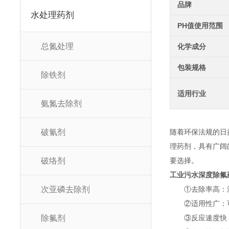
品牌
水处理药剂
PH值使用范围
总氮处理
化学成分
包装规格
除铁剂
适用行业
氨氮去除剂
破氰剂
随着环保法规的日
理药剂，具有广阔
破络剂
要选择。
工业污水深度除氟
次亚磷去除剂
①去除率高：深度
②适用性广：可在
除氟剂
③反应速度快：一