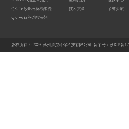
消除剂
RSN-300烟道黄烟消
应用案例
视频中心
除剂销售
QK-Fe苏州石英砂酸洗
技术文章
荣誉资质
剂
QK-Fe石英砂酸洗剂
用途广泛
版权所有 © 2026 苏州清控环保科技有限公司
备案号：苏ICP备170