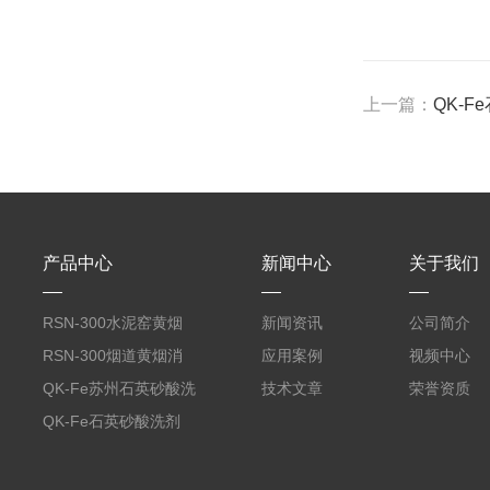
上一篇：
QK-
产品中心
新闻中心
关于我们
RSN-300水泥窑黄烟
新闻资讯
公司简介
消除剂
RSN-300烟道黄烟消
应用案例
视频中心
除剂销售
QK-Fe苏州石英砂酸洗
技术文章
荣誉资质
剂
QK-Fe石英砂酸洗剂
用途广泛