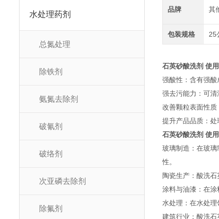
品牌
其
水处理药剂
包装规格
25
总氮处理
石英砂酸洗剂 使
除铁剂
强酸性：含有强酸
强去污能力：可清
氨氮去除剂
改善颗粒表面性质
提升产品品质：处
破氰剂
石英砂酸洗剂 使
玻璃制造：在玻璃
破络剂
性。
陶瓷生产：酸洗石
次亚磷去除剂
涂料与油漆：在涂
水处理：在水处理
除氟剂
建筑行业：酸洗石