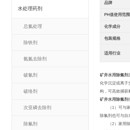
品牌
水处理药剂
PH值使用范围
总氮处理
化学成分
包装规格
除铁剂
适用行业
氨氮去除剂
破氰剂
矿井水用除氟剂
化学沉淀或离子
破络剂
构，可高效捕获
矿井水用除氟剂
次亚磷去除剂
（1）可与家用
除氟剂也可与自
除氟剂
（2）家用除氟