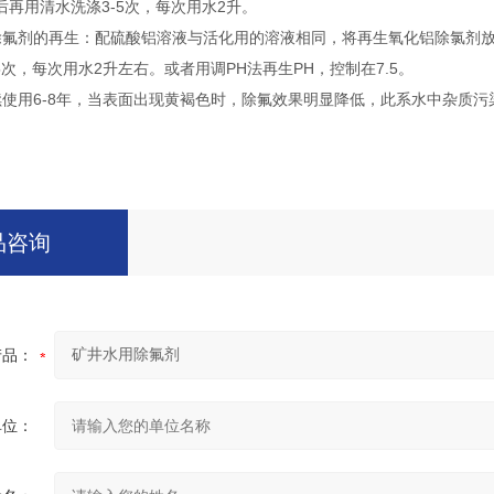
再用清水洗涤3-5次，每次用水2升。
剂的再生：配硫酸铝溶液与活化用的溶液相同，将再生氧化铝除氯剂放入
5次，每次用水2升左右。或者用调PH法再生PH，控制在7.5。
用6-8年，当表面出现黄褐色时，除氟效果明显降低，此系水中杂质污
品咨询
产品：
单位：