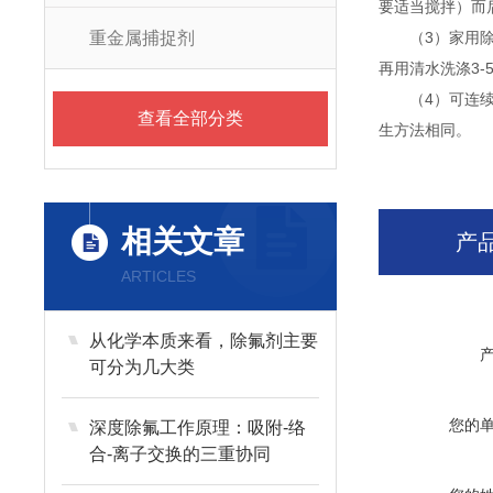
要适当搅拌）而后
重金属捕捉剂
（3）家用除氟
再用清水洗涤3-
（4）可连续使
查看全部分类
生方法相同。
相关文章
产
ARTICLES
从化学本质来看，除氟剂主要
可分为几大类
您的
深度除氟工作原理：吸附-络
合-离子交换的三重协同