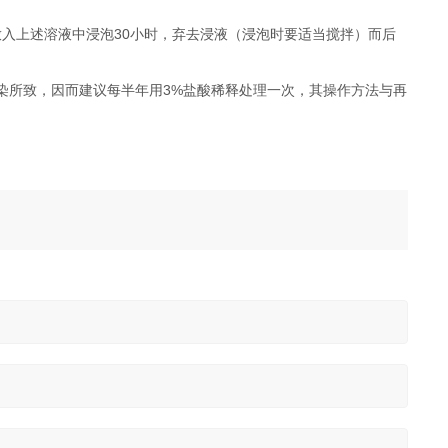
上述溶液中浸泡30小时，弃去浸液（浸泡时要适当搅拌）而后
染所致，因而建议每半年用3%盐酸稀释处理一次，其操作方法与再