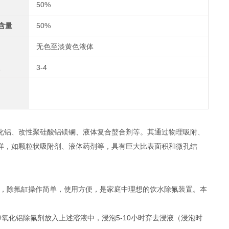
50%
含量
50%
无色至淡黄色液体
3-4
化铝、改性聚硅酸铝镁镧、液体复合螯合剂等。其通过物理吸附、
样，如颗粒状吸附剂、液体药剂等，具有巨大比表面积和微孔结
面出，除氟缸操作简单，使用方便，是家庭中理想的饮水除氟装置。本
氧化铝除氟剂放入上述溶液中，浸泡5-10小时弃去浸液（浸泡时