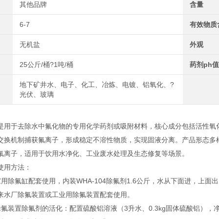
其他品牌
含量
6-7
有效物质
无机盐
外观
25公斤/桶?1吨/桶
药剂ph值
地下矿井水、电子、化工、冶炼、电镀、铝氧化、?
光伏、玻璃
是用于去除水中氟化物的专用化学药剂或吸附材料，核心成分包括活性氧
交换机制捕获氟离子，形成稳定不溶性物质，实现固液分离。产品形态多
氟离子，适用于饮用水净化、工业废水处理及生态修复等场景。
使用方法：
除氟缸配套使用，内装WHA-104除氟剂1.6公斤，水从下面进，上
来水厂除氟装置或工业用除氟装置配套使用。
装置除氟剂的活化：配置硫酸铝溶液（3升水、0.3kg固体硫酸铝），净