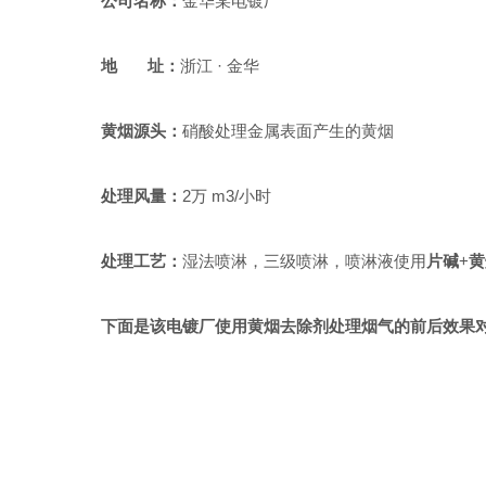
公司名称
：
金华某电镀厂
地 址：
浙江 · 金华
黄烟源头：
硝酸
处理
金属表面
产生的黄烟
处理风量：
2万 m3/小时
处理工艺：
湿法喷淋，三级喷淋，喷淋液使用
片碱
+
黄
下面是该电镀厂使用黄烟去除剂处理烟气的前后效果