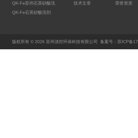
除剂销售
QK-Fe苏州石英砂酸洗
技术文章
荣誉资质
剂
QK-Fe石英砂酸洗剂
用途广泛
版权所有 © 2026 苏州清控环保科技有限公司
备案号：苏ICP备170