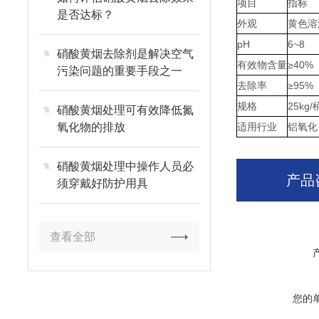
项目
指标
是否达标？
外观
黄色溶
pH
6~8
硝酸黄烟去除剂是解决空气
有效物含量
≥40%
污染问题的重要手段之一
去除率
≥95%
规格
25kg
硝酸黄烟处理可有效降低氮
氧化物的排放
适用行业
铝氧化
硝酸黄烟处理中操作人员必
产品
须穿戴好防护用具
查看全部
您的