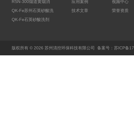
消除剂
RSN-300烟道黄烟消
应用案例
视频中心
除剂销售
QK-Fe苏州石英砂酸洗
技术文章
荣誉资质
剂
QK-Fe石英砂酸洗剂
用途广泛
版权所有 © 2026 苏州清控环保科技有限公司
备案号：苏ICP备170