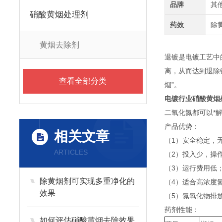
品牌
其
硝酸黄烟处理剂
药效
除
黄烟去除剂
退镀是电镀工艺中
离，从而达到退除
查看全部分类
烟”。
电镀行业硝酸黄烟
二氧化氮都可以*
产品优势：
相关文章
（1）安全稳定，
ARTICLES
（2）投入少，操
（3）运行费用低
除黄烟剂可实现多重净化的
（4）适合高浓度
效果
（5）氮氧化物排放
药剂性能：
如何评估硝酸黄烟去除效果