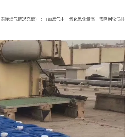
场实际烟气情况充槽）；（如废气中一氧化氮含量高，需降到较低排