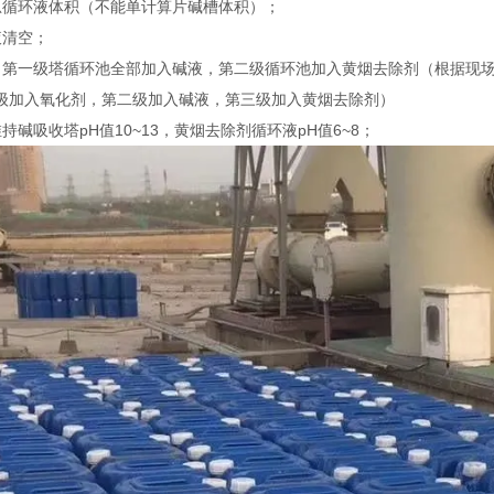
总循环液体积（不能单计算片碱槽体积）；
液清空；
，第一级塔循环池全部加入碱液，第二级循环池加入黄烟去除剂（根据现
级加入氧化剂，第二级加入碱液，第三级加入黄烟去除剂）
持碱吸收塔pH值10~13，黄烟去除剂循环液pH值6~8；