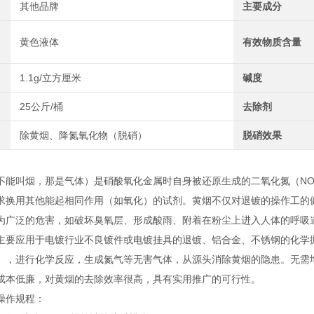
其他品牌
主要成分
黄色液体
有效物质含量
1.1g/立方厘米
碱度
25公斤/桶
去除剂
除黄烟、降氮氧化物（脱硝）
脱硝效果
不能叫烟，那是气体）是硝酸氧化金属时自身被还原生成的二氧化氮（NO
求换用其他能起相同作用（如氧化）的试剂。黄烟不仅对退镀的操作工的
为广泛的危害，如破坏臭氧层、形成酸雨、附着在粉尘上进入人体的呼吸
主要应用于电镀行业不良镀件或电镀挂具的退镀、铝合金、不锈钢的化学
），进行化学反应，生成氮气等无害气体，从源头消除黄烟的隐患。无需
成本低廉，对黄烟的去除效率很高，具有实用推广的可行性。
操作规程：