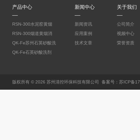
产品中心
新闻中心
关于我们
RSN-300水泥窑黄烟
新闻资讯
公司简介
消除剂
RSN-300烟道黄烟消
应用案例
视频中心
除剂销售
QK-Fe苏州石英砂酸洗
技术文章
荣誉资质
剂
QK-Fe石英砂酸洗剂
用途广泛
版权所有 © 2026 苏州清控环保科技有限公司
备案号：苏ICP备170